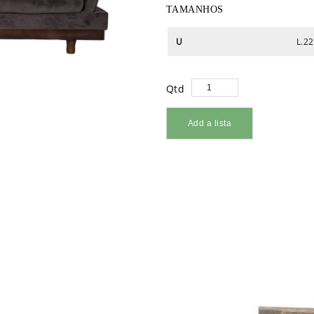
TAMANHOS
U
L.22
Qtd