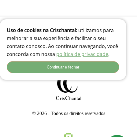
Uso de cookies na Crischantal:
utilizamos para
melhorar a sua experiência e facilitar o seu
(41) 99834-3707
contato conosco. Ao continuar navegando, você
contato@crischantal.com.br
concorda com nossa
política de privacidade
.
Rua Durval jungles 240 - Pinheirinho, Curitiba-PR
Rua Adolfo Corso, 74 - Santa Rita, Lages - SC, 88503-180
Continuar e fechar
© 2026 - Todos os direitos reservados