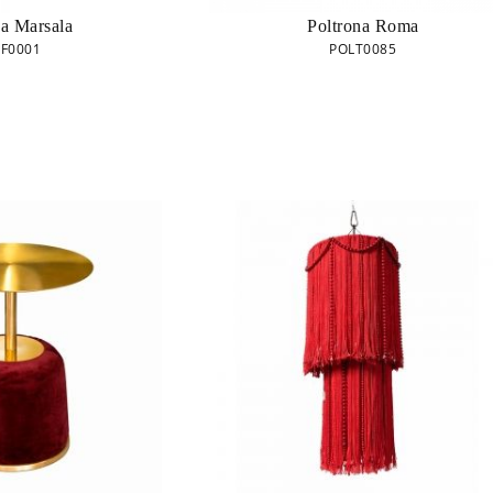
ha Marsala
Poltrona Roma
F0001
POLT0085