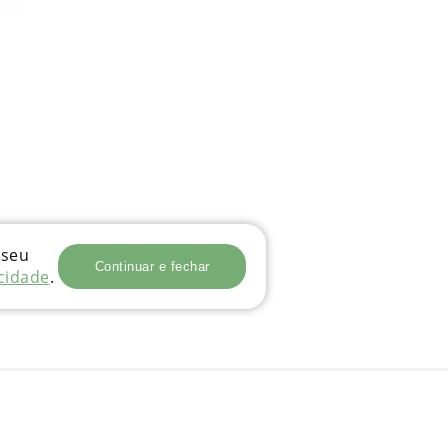
 seu
Continuar e fechar
acidade
.