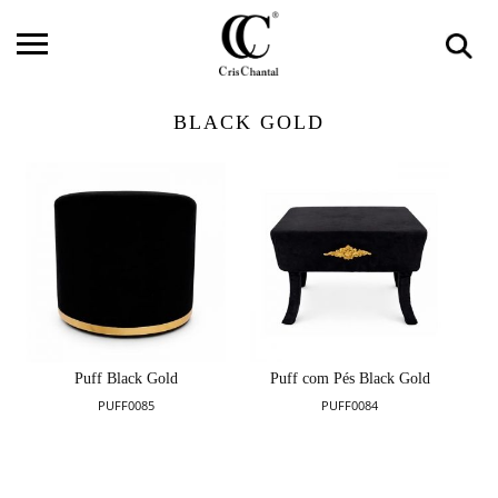
BLACK GOLD
Puff Black Gold
Puff com Pés Black Gold
PUFF0085
PUFF0084