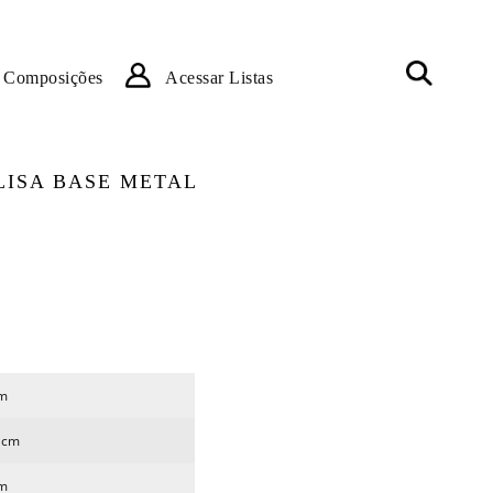
Composições
Acessar Listas
LISA BASE METAL
m
5cm
m