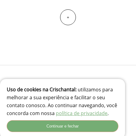
+
(41) 99834-3707
Uso de cookies na Crischantal:
utilizamos para
contato@crischantal.com.br
melhorar a sua experiência e facilitar o seu
Rua Durval jungles 240 - Pinheirinho, Curitiba-PR
contato conosco. Ao continuar navegando, você
Rua Adolfo Corso, 74 - Santa Rita, Lages - SC, 88503-180
concorda com nossa
política de privacidade
.
Continuar e fechar