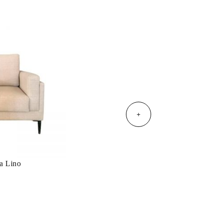
+
na Lino