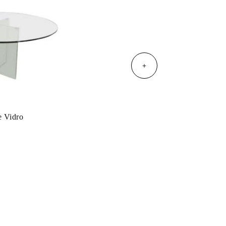
+
e Vidro