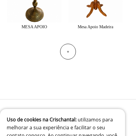
MESA APOIO
Mesa Apoio Madeira
+
Uso de cookies na Crischantal:
utilizamos para
(41) 99834-3707
melhorar a sua experiência e facilitar o seu
contato@crischantal.com.br
contato conosco. Ao continuar navegando, você