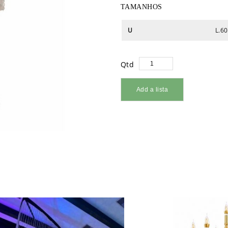
TAMANHOS
U
L.60
Qtd