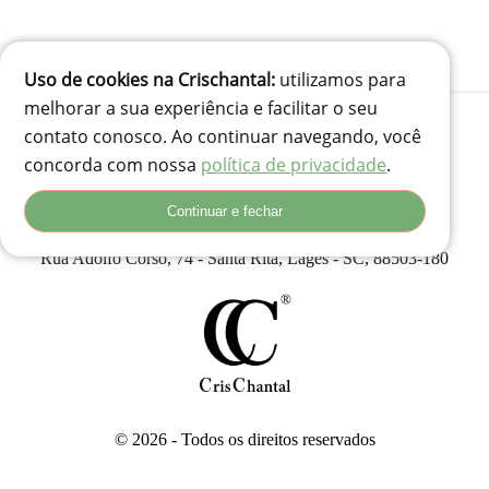
Uso de cookies na Crischantal:
utilizamos para
melhorar a sua experiência e facilitar o seu
contato conosco. Ao continuar navegando, você
concorda com nossa
política de privacidade
.
(41) 99834-3707
contato@crischantal.com.br
Continuar e fechar
Rua Durval jungles 240 - Pinheirinho, Curitiba-PR
Rua Adolfo Corso, 74 - Santa Rita, Lages - SC, 88503-180
© 2026 - Todos os direitos reservados