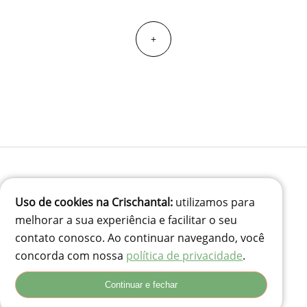
+
(41) 99834-3707
Uso de cookies na Crischantal:
utilizamos para
contato@crischantal.com.br
melhorar a sua experiência e facilitar o seu
Rua Durval jungles 240 - Pinheirinho, Curitiba-PR
contato conosco. Ao continuar navegando, você
Rua Adolfo Corso, 74 - Santa Rita, Lages - SC, 88503-180
concorda com nossa
política de privacidade
.
Continuar e fechar