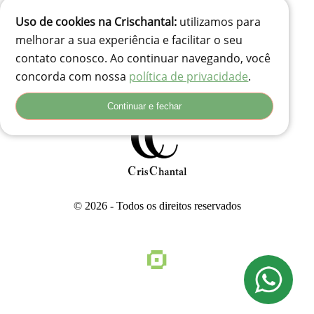
Uso de cookies na Crischantal:
utilizamos para
(41) 99834-3707
melhorar a sua experiência e facilitar o seu
contato@crischantal.com.br
contato conosco. Ao continuar navegando, você
Rua Durval jungles 240 - Pinheirinho, Curitiba-PR
concorda com nossa
política de privacidade
.
Rua Adolfo Corso, 74 - Santa Rita, Lages - SC, 88503-180
Continuar e fechar
© 2026 - Todos os direitos reservados