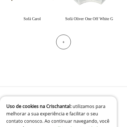
Sofá Carol
Sofá Oliver One Off White G
+
Uso de cookies na Crischantal:
utilizamos para
(41) 99834-3707
melhorar a sua experiência e facilitar o seu
contato@crischantal.com.br
contato conosco. Ao continuar navegando, você
Rua Durval jungles 240 - Pinheirinho, Curitiba-PR