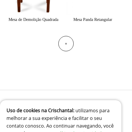
Mesa de Demolição Quadrada
Mesa Panda Retangular
+
Uso de cookies na Crischantal:
utilizamos para
(41) 99834-3707
melhorar a sua experiência e facilitar o seu
contato@crischantal.com.br
contato conosco. Ao continuar navegando, você
Rua Durval jungles 240 - Pinheirinho, Curitiba-PR