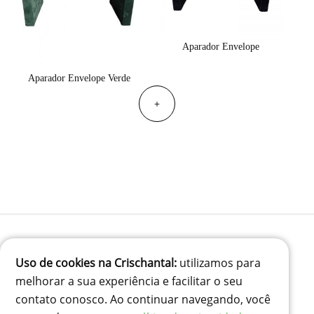
Aparador Envelope
Aparador Envelope Verde
+
Uso de cookies na Crischantal:
utilizamos para
(41) 99834-3707
melhorar a sua experiência e facilitar o seu
contato@crischantal.com.br
contato conosco. Ao continuar navegando, você
Rua Durval jungles 240 - Pinheirinho, Curitiba-PR