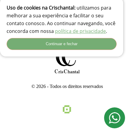
Uso de cookies na Crischantal:
utilizamos para
(41) 99834-3707
melhorar a sua experiência e facilitar o seu
contato@crischantal.com.br
contato conosco. Ao continuar navegando, você
Rua Durval jungles 240 - Pinheirinho, Curitiba-PR
concorda com nossa
política de privacidade
.
Rua Adolfo Corso, 74 - Santa Rita, Lages - SC, 88503-180
Continuar e fechar
© 2026 - Todos os direitos reservados