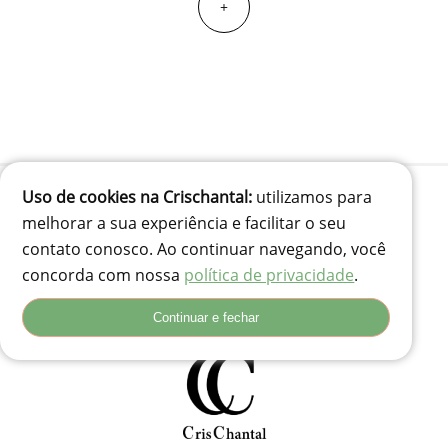
+
Uso de cookies na Crischantal:
utilizamos para
melhorar a sua experiência e facilitar o seu
(41) 99834-3707
contato conosco. Ao continuar navegando, você
contato@crischantal.com.br
concorda com nossa
política de privacidade
.
Rua Durval jungles 240 - Pinheirinho, Curitiba-PR
Rua Adolfo Corso, 74 - Santa Rita, Lages - SC, 88503-180
Continuar e fechar