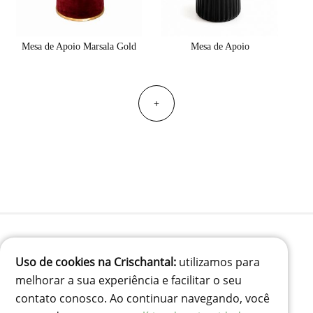
Mesa de Apoio Marsala Gold
Mesa de Apoio
+
Uso de cookies na Crischantal:
utilizamos para
(41) 99834-3707
melhorar a sua experiência e facilitar o seu
contato@crischantal.com.br
contato conosco. Ao continuar navegando, você
Rua Durval jungles 240 - Pinheirinho, Curitiba-PR