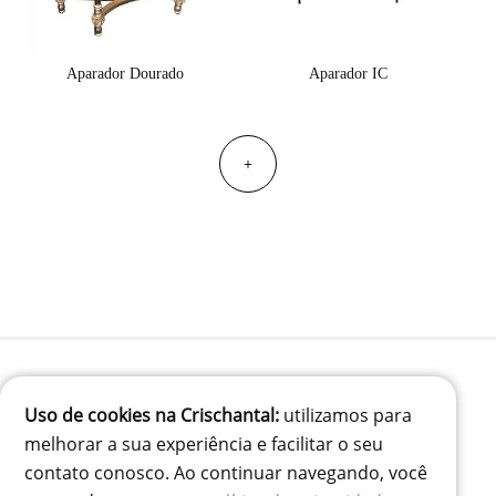
Aparador Dourado
Aparador IC
+
Uso de cookies na Crischantal:
utilizamos para
(41) 99834-3707
melhorar a sua experiência e facilitar o seu
contato@crischantal.com.br
contato conosco. Ao continuar navegando, você
Rua Durval jungles 240 - Pinheirinho, Curitiba-PR