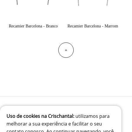
Recamier Barcelona - Branco
Recamier Barcelona - Marrom
+
Uso de cookies na Crischantal:
utilizamos para
(41) 99834-3707
melhorar a sua experiência e facilitar o seu
contato@crischantal.com.br
contato conosco. Ao continuar navegando, você