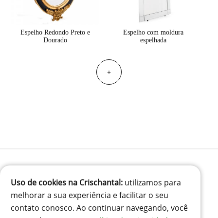
Espelho Redondo Preto e
Espelho com moldura
Dourado
espelhada
+
Uso de cookies na Crischantal:
utilizamos para
(41) 99834-3707
melhorar a sua experiência e facilitar o seu
contato@crischantal.com.br
contato conosco. Ao continuar navegando, você
Rua Durval jungles 240 - Pinheirinho, Curitiba-PR