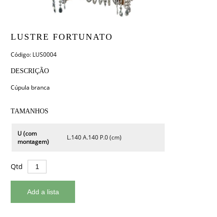
LUSTRE FORTUNATO
Código: LUS0004
DESCRIÇÃO
Cúpula branca
TAMANHOS
U (com
L.140 A.140 P.0 (cm)
montagem)
Qtd