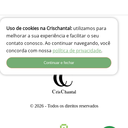
Uso de cookies na Crischantal:
utilizamos para
melhorar a sua experiência e facilitar o seu
(41) 99834-3707
contato conosco. Ao continuar navegando, você
contato@crischantal.com.br
concorda com nossa
política de privacidade
.
Rua Durval jungles 240 - Pinheirinho, Curitiba-PR
Rua Adolfo Corso, 74 - Santa Rita, Lages - SC, 88503-180
Continuar e fechar
© 2026 - Todos os direitos reservados