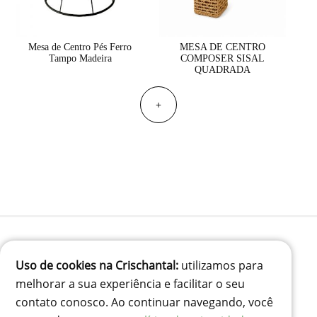
Mesa de Centro Pés Ferro
MESA DE CENTRO
Tampo Madeira
COMPOSER SISAL
QUADRADA
+
Uso de cookies na Crischantal:
utilizamos para
(41) 99834-3707
melhorar a sua experiência e facilitar o seu
contato@crischantal.com.br
contato conosco. Ao continuar navegando, você
Rua Durval jungles 240 - Pinheirinho, Curitiba-PR