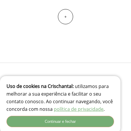
+
(41) 99834-3707
Uso de cookies na Crischantal:
utilizamos para
contato@crischantal.com.br
melhorar a sua experiência e facilitar o seu
Rua Durval jungles 240 - Pinheirinho, Curitiba-PR
contato conosco. Ao continuar navegando, você
Rua Adolfo Corso, 74 - Santa Rita, Lages - SC, 88503-180
concorda com nossa
política de privacidade
.
Continuar e fechar