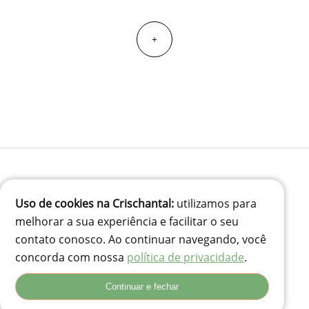
+
(41) 99834-3707
Uso de cookies na Crischantal:
utilizamos para
contato@crischantal.com.br
melhorar a sua experiência e facilitar o seu
Rua Durval jungles 240 - Pinheirinho, Curitiba-PR
contato conosco. Ao continuar navegando, você
Rua Adolfo Corso, 74 - Santa Rita, Lages - SC, 88503-180
concorda com nossa
política de privacidade
.
Continuar e fechar