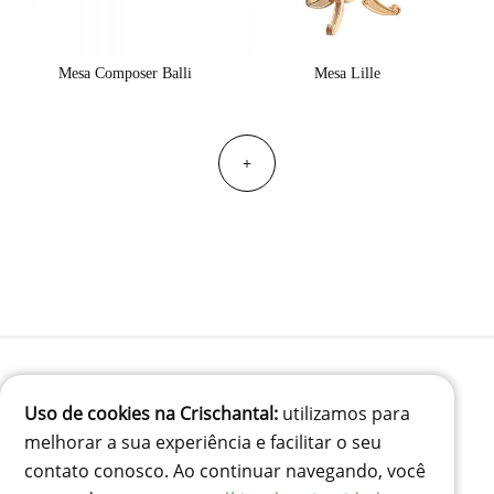
Mesa Composer Balli
Mesa Lille
+
Uso de cookies na Crischantal:
utilizamos para
(41) 99834-3707
melhorar a sua experiência e facilitar o seu
contato@crischantal.com.br
contato conosco. Ao continuar navegando, você
Rua Durval jungles 240 - Pinheirinho, Curitiba-PR