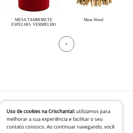
MESA TAMBORETE
Mesa Wood
ESPELHO- VERMELHO
+
Uso de cookies na Crischantal:
utilizamos para
(41) 99834-3707
melhorar a sua experiência e facilitar o seu
contato@crischantal.com.br
contato conosco. Ao continuar navegando, você
Rua Durval jungles 240 - Pinheirinho, Curitiba-PR