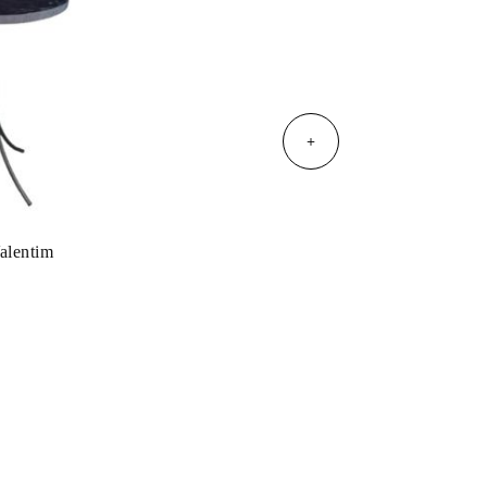
+
alentim