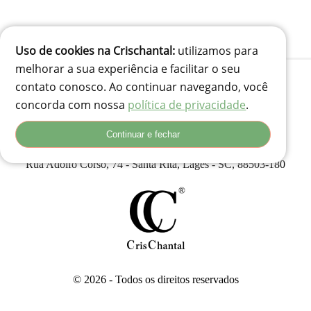
Uso de cookies na Crischantal:
utilizamos para
melhorar a sua experiência e facilitar o seu
contato conosco. Ao continuar navegando, você
concorda com nossa
política de privacidade
.
(41) 99834-3707
contato@crischantal.com.br
Continuar e fechar
Rua Durval jungles 240 - Pinheirinho, Curitiba-PR
Rua Adolfo Corso, 74 - Santa Rita, Lages - SC, 88503-180
© 2026 - Todos os direitos reservados