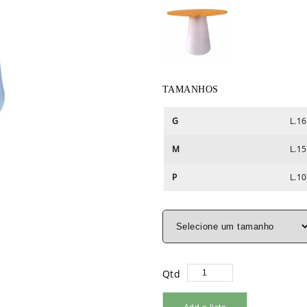
TAMANHOS
G
L.16
M
L.15
P
L.10
Qtd