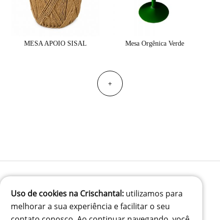
MESA APOIO SISAL
Mesa Orgênica Verde
+
Uso de cookies na Crischantal:
utilizamos para
(41) 99834-3707
melhorar a sua experiência e facilitar o seu
contato@crischantal.com.br
contato conosco. Ao continuar navegando, você