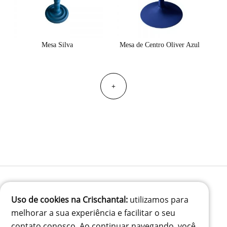
Mesa Silva
Mesa de Centro Oliver Azul
+
Uso de cookies na Crischantal:
utilizamos para
(41) 99834-3707
melhorar a sua experiência e facilitar o seu
contato@crischantal.com.br
contato conosco. Ao continuar navegando, você