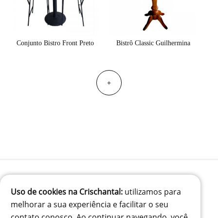
Conjunto Bistro Front Preto
Bistrô Classic Guilhermina
+
Uso de cookies na Crischantal:
utilizamos para
(41) 99834-3707
melhorar a sua experiência e facilitar o seu
contato@crischantal.com.br
contato conosco. Ao continuar navegando, você