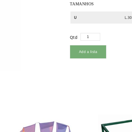
TAMANHOS
U
L.30
Qtd