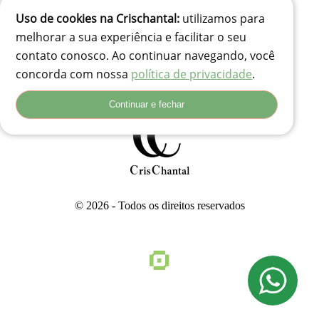
Uso de cookies na Crischantal:
utilizamos para
(41) 99834-3707
melhorar a sua experiência e facilitar o seu
contato@crischantal.com.br
contato conosco. Ao continuar navegando, você
Rua Durval jungles 240 - Pinheirinho, Curitiba-PR
concorda com nossa
política de privacidade
.
Rua Adolfo Corso, 74 - Santa Rita, Lages - SC, 88503-180
Continuar e fechar
© 2026 - Todos os direitos reservados