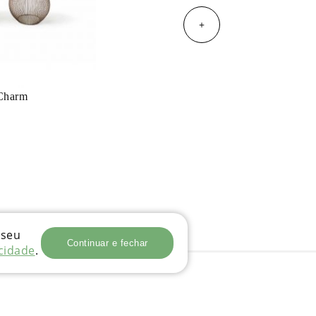
+
Charm
 seu
Continuar e fechar
acidade
.