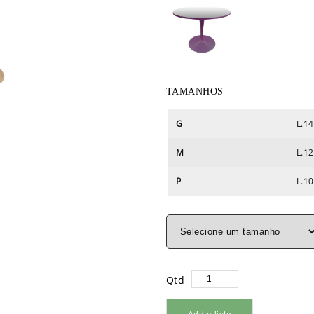
TAMANHOS
G
L.14
M
L.12
P
L.10
Qtd