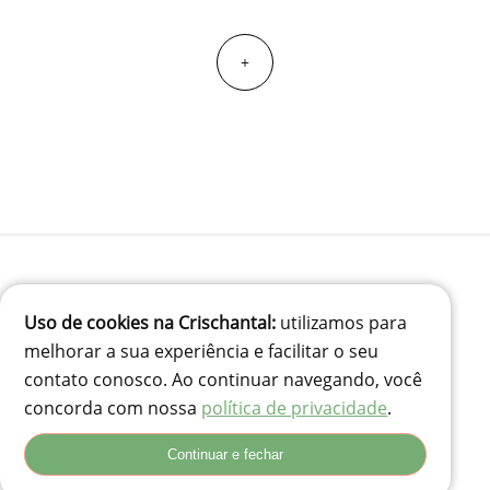
+
(41) 99834-3707
Uso de cookies na Crischantal:
utilizamos para
contato@crischantal.com.br
melhorar a sua experiência e facilitar o seu
Rua Durval jungles 240 - Pinheirinho, Curitiba-PR
contato conosco. Ao continuar navegando, você
Rua Adolfo Corso, 74 - Santa Rita, Lages - SC, 88503-180
concorda com nossa
política de privacidade
.
Continuar e fechar